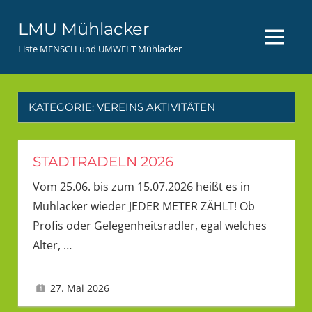
Zum
LMU Mühlacker
Inhalt
MENÜ
springen
Liste MENSCH und UMWELT Mühlacker
KATEGORIE:
VEREINS AKTIVITÄTEN
STADTRADELN 2026
Vom 25.06. bis zum 15.07.2026 heißt es in
Mühlacker wieder JEDER METER ZÄHLT! Ob
Profis oder Gelegenheitsradler, egal welches
Alter,
…
27. Mai 2026
Tanja