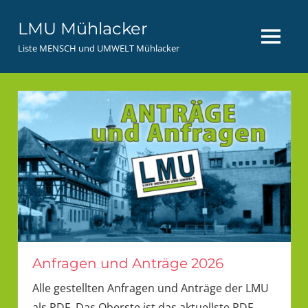
Zum
LMU Mühlacker
Inhalt
MENÜ
springen
Liste MENSCH und UMWELT Mühlacker
Anfragen und Anträge 2026
Alle gestellten Anfragen und Anträge der LMU
als PDF. Das Oberste ist das aktuellste PDF.