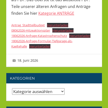
Teile unserer älteren Anfragen und Anträge
finden Sie hier
Kategorie ANTRÄGE
Antrag_Stadtteilbudget
Herunterladen
08062026-Hitzeaktionsplan
Herunterladen
18062026-Anfrage-Katastrophenschutz
Herunterladen
18062026-Anfrage-Formular-Tiefgarage-als-
Kaeltehalle
Herunterladen
Fraktion
18. Juni 2026
Tanja
Anträge
,
Fraktion
KATEGORIEN
Kategorien