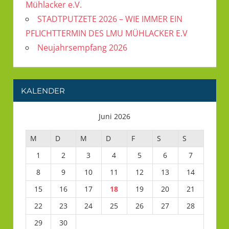
Mühlacker e.V.
STADTPUTZETE 2026 – WIE IMMER EIN
PFLICHTTERMIN DES LMU MÜHLACKER E.V
Neujahrsempfang 2026
KALENDER
Juni 2026
M
D
M
D
F
S
S
1
2
3
4
5
6
7
8
9
10
11
12
13
14
15
16
17
18
19
20
21
22
23
24
25
26
27
28
29
30