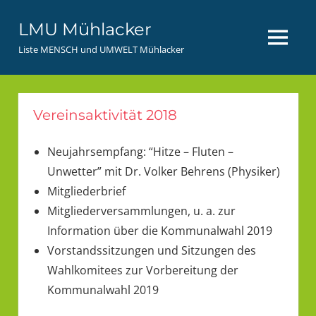
Zum
LMU Mühlacker
Inhalt
MENÜ
springen
Liste MENSCH und UMWELT Mühlacker
Vereinsaktivität 2018
Neujahrsempfang: “Hitze – Fluten –
Unwetter” mit Dr. Volker Behrens (Physiker)
Mitgliederbrief
Mitgliederversammlungen, u. a. zur
Information über die Kommunalwahl 2019
Vorstandssitzungen und Sitzungen des
Wahlkomitees zur Vorbereitung der
Kommunalwahl 2019