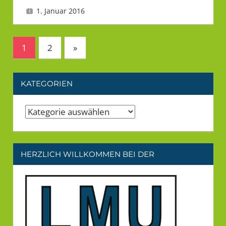
1. Januar 2016
LMU
Beitragsnavigation
Nächste
1
2
»
Beiträge
KATEGORIEN
Kategorien
HERZLICH WILLKOMMEN BEI DER