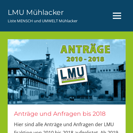
Zum
LMU Mühlacker
Inhalt
MENÜ
springen
Liste MENSCH und UMWELT Mühlacker
Anträge und Anfragen bis 2018
Hier sind alle Anträge und Anfragen der LMU
Fraktion von 2010 bis 2018 aufgelistet. Ab 2019