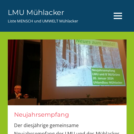
Zum
LMU Mühlacker
Inhalt
MENÜ
springen
Liste MENSCH und UMWELT Mühlacker
Neujahrsempfang
Der diesjährige gemeinsame
Neujahrsempfang der LMU und des Mühlacker