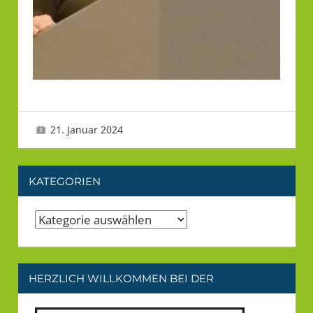
21. Januar 2024
LMU 2
Neujahrsempfang
,
Verein
KATEGORIEN
Kategorien
HERZLICH WILLKOMMEN BEI DER