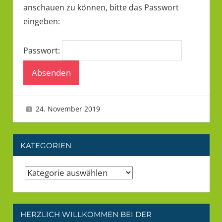
anschauen zu können, bitte das Passwort
eingeben:
Passwort:
24. November 2019
LMU
Intern
KATEGORIEN
Kategorien
HERZLICH WILLKOMMEN BEI DER