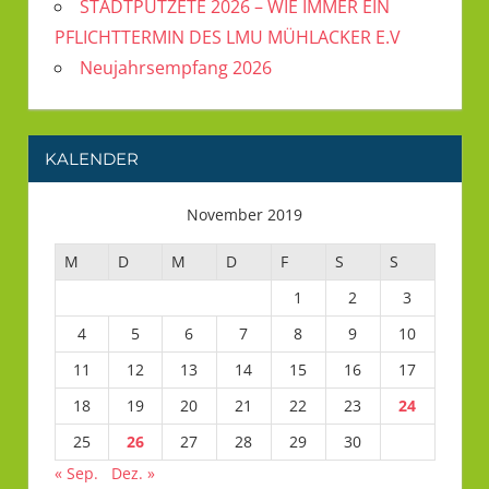
STADTPUTZETE 2026 – WIE IMMER EIN
PFLICHTTERMIN DES LMU MÜHLACKER E.V
Neujahrsempfang 2026
KALENDER
November 2019
M
D
M
D
F
S
S
1
2
3
4
5
6
7
8
9
10
11
12
13
14
15
16
17
18
19
20
21
22
23
24
25
26
27
28
29
30
« Sep.
Dez. »