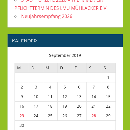
STADTPUTZETE 2026 – WIE IMMER EIN
PFLICHTTERMIN DES LMU MÜHLACKER E.V
Neujahrsempfang 2026
KALENDER
September 2019
M
D
M
D
F
S
S
1
2
3
4
5
6
7
8
9
10
11
12
13
14
15
16
17
18
19
20
21
22
23
24
25
26
27
28
29
30