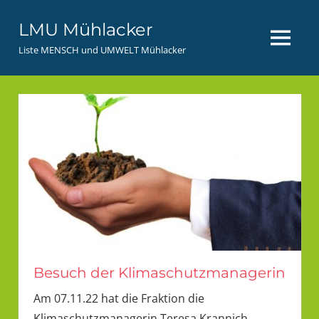
Zum
LMU Mühlacker
Inhalt
MENÜ
springen
Liste MENSCH und UMWELT Mühlacker
Besuch der Klimaschutzmanagerin
Am 07.11.22 hat die Fraktion die
Klimaschutzmanagerin Teresa Krannich