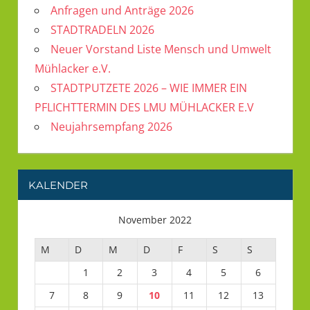
Anfragen und Anträge 2026
STADTRADELN 2026
Neuer Vorstand Liste Mensch und Umwelt
Mühlacker e.V.
STADTPUTZETE 2026 – WIE IMMER EIN
PFLICHTTERMIN DES LMU MÜHLACKER E.V
Neujahrsempfang 2026
KALENDER
November 2022
M
D
M
D
F
S
S
1
2
3
4
5
6
7
8
9
10
11
12
13